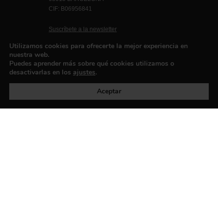
CIF: B06956841
Suscríbete a la newsletter
Contacto
Utilizamos cookies para ofrecerte la mejor experiencia en
nuestra web.
Puedes aprender más sobre qué cookies utilizamos o
desactivarlas en los
ajustes
.
Política de privacidad
©exibart 2026 - web design and
development by
Infmedia
Aceptar