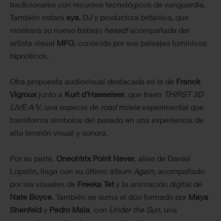
tradicionales con recursos tecnológicos de vanguardia.
También estará
aya
, DJ y productora británica, que
mostrará su nuevo trabajo
hexed!
acompañada del
artista visual
MFO
, conocido por sus paisajes lumínicos
hipnóticos.
Otra propuesta audiovisual destacada es la de
Franck
Vigroux
junto a
Kurt d’Haeseleer
, que traen
THIRST 3D
LIVE A/V
, una especie de
road movie
experimental que
transforma símbolos del pasado en una experiencia de
alta tensión visual y sonora.
Por su parte,
Oneohtrix Point Never
, alias de Daniel
Lopatin, llega con su último álbum
Again
, acompañado
por los visuales de
Freeka Tet
y la animación digital de
Nate Boyce
. También se suma el dúo formado por
Maya
Shenfeld
y
Pedro Maia
, con
Under the Sun
, una