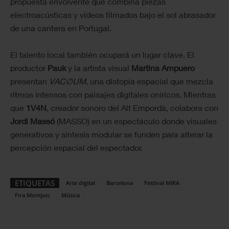
propuesta envolvente que combina piezas
electroacústicas y vídeos filmados bajo el sol abrasador
de una cantera en Portugal.
El talento local también ocupará un lugar clave. El
productor
Pauk
y la artista visual
Martina Ampuero
presentan
VAC
∅
UM
, una distopía espacial que mezcla
ritmos intensos con paisajes digitales oníricos. Mientras
que
1V4N
, creador sonoro del Alt Empordà, colabora con
Jordi Massó
(MASSO) en un espectáculo donde visuales
generativos y síntesis modular se funden para alterar la
percepción espacial del espectador.
ETIQUETAS
Arte digital
Barcelona
Festival MIRA
Fira Montjuic
Música