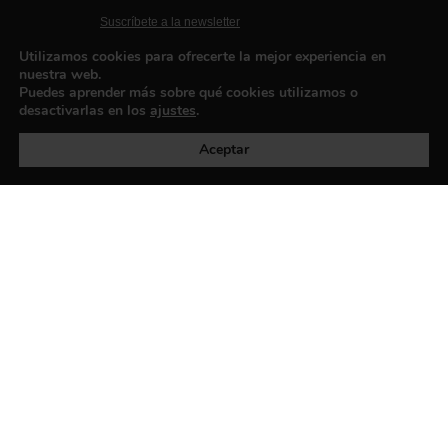
Suscríbete a la newsletter
Contacto
Utilizamos cookies para ofrecerte la mejor experiencia en
nuestra web.
Puedes aprender más sobre qué cookies utilizamos o
desactivarlas en los
ajustes
.
Política de privacidad
©exibart 2026 - web design and
development by
Infmedia
Aceptar