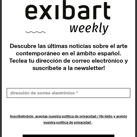
Exposiciones, inauguraciones,
actividades.
¡Te ayudamos a encontrar el
evento que buscas !
Descubre las últimas noticias sobre el arte
contemporáneo en el ámbito español.
Teclea tu dirección de correo electrónico y
Exposiciones y eventos
suscríbete a la newsletter!
Eventos de hoy
En curso y futuros
Pasados, en curso y futuros
Incluir eventos web
Inscribiéndote, aceptas nuestra política de privacidad / He leído y acepto
vuestra política de privacidad
.