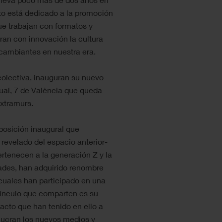
cto está dedicado a la promoción
ue trabajan con formatos y
ran con innovación la cultura
s cambiantes en nuestra era.
olectiva, inauguran su nuevo
ual, 7 de València que queda
 Extramurs.
exposición inaugural que
 revelado del espacio anterior-
ertenecen a la generación Z y la
dades, han adquirido renombre
 cuales han participado en una
vínculo que comparten es su
acto que han tenido en ello a
lucran los nuevos medios y