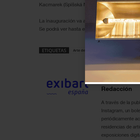
Kacmarek (Spišská Nová Ves, 1996).
La inauguración va a tener lugar hoy entre 
Se podrá ver hasta el 24 de febrero de 2022.
ETIQUETAS
Arte de los nuevos medios
Exposición
Sobre el autor
Redacción
A través de la publ
Instagram, un bole
periódicamente act
residencias de art
exposiciones digit