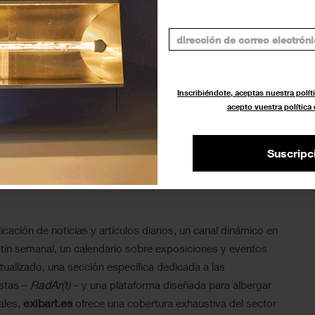
las 16h-21h, y mañana de 11-14h.
Inscribiéndote, aceptas nuestra políti
acepto vuestra política
 colectiva
Galería
Nuevo espacio
Tuesday to Friday (galería)
Suscripc
icación de noticias y artículos diarios, un canal dinámico en
tín semanal, un calendario sobre exposiciones y eventos
ualizado, una sección específica dedicada a las
RadAr(t)
istas –
– y una plataforma diseñada para albergar
exibart.es
ales,
ofrece una cobertura exhaustiva del sector