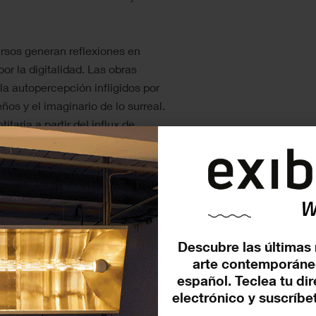
ursos generan reflexiones en
or la digitalidad. Las obras
a autopercepción infligidos por
eños y el imaginario de lo surreal.
taria a partir del influx de
onjunto.
 Botond Keresztesi
Mallorca, 1992); Liam Fallon
ek (Praga, 1988); Jonathan
la (Caravaca de la Cruz, España,
Descubre las últimas 
nido, 1998); Philip Gerald
arte contemporáne
aga, 1987); Megan Dominescu
español. Teclea tu di
, 1990); Lola Zoido (Badajoz,
electrónico y suscríbet
ndo (Cádiz, 1993); Martin