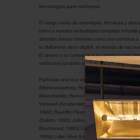
tecnologías para realizarse.
El rango vasto de abordajes, técnicas y disc
torno a nuestra actualidad compleja influida p
abordan temas latentes como los cambios a l
la distorsión de lo digital, el mundo de los su
El deseo y su conexión a la construcción identi
estímulos también está muy presente en el c
Participa una rica variedad de autores como
(Marosvásárhely, Rumania, 1987); Gori Mora (
(Manchester, Reino Unido, 1995); Jan Rybníc
Vervoort (Amsterdam, 1995); Juan de Morenil
1992); Ruaidhri Ryan (Leicestershire, Reino U
(Dublín, 1992); Julio Anaya Cabanding (Mál
(Bucharest, 1995); Liga Spunde (Riga, Letonia
1994); Luke Silva (Londres, 1999); Marta Gali