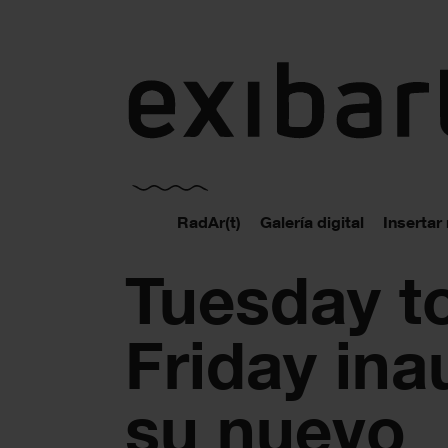
exibart.es
RadAr(t)
Galería digital
Insertar
Tuesday t
Friday ina
su nuevo