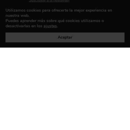
Suscríbete a la newsletter
Contacto
Utilizamos cookies para ofrecerte la mejor experiencia en
nuestra web.
Puedes aprender más sobre qué cookies utilizamos o
desactivarlas en los
ajustes
.
Política de privacidad
©exibart 2026 - web design and
development by
Infmedia
Aceptar