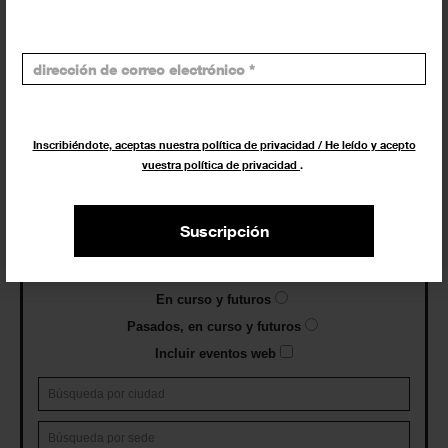
Exposiciones, inauguraciones,
actividades.
¡Te ayudamos a encontrar el
evento que buscas !
Inscribiéndote, aceptas nuestra política de privacidad / He leído y acepto
vuestra política de privacidad
.
Exposiciones y eventos
Suscripción
Eventos de hoy
En curso y futuros
Pasados, en curso y futuros
Incluir eventos web