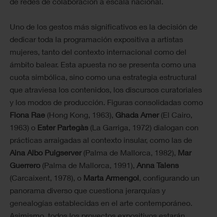
de redes de colaboración a escala nacional.
Uno de los gestos más significativos es la decisión de
dedicar toda la programación expositiva a artistas
mujeres, tanto del contexto internacional como del
ámbito balear. Esta apuesta no se presenta como una
cuota simbólica, sino como una estrategia estructural
que atraviesa los contenidos, los discursos curatoriales
y los modos de producción. Figuras consolidadas como
Fiona Rae
(Hong Kong, 1963),
Ghada Amer
(El Cairo,
1963) o
Ester Partegàs
(La Garriga, 1972) dialogan con
prácticas arraigadas al contexto insular, como las de
Aina Albo Puigserver
(Palma de Mallorca, 1982),
Mar
Guerrero
(Palma de Mallorca, 1991),
Anna Talens
(Carcaixent, 1978), o
Marta Armengol
, configurando un
panorama diverso que cuestiona jerarquías y
genealogías establecidas en el arte contemporáneo.
Asimismo, todos los proyectos expositivos estarán