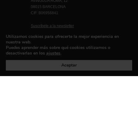
AVINGUDA ROMA, 12
08015 BARCELONA
CIF: B06956841
Suscríbete a la newsletter
Contacto
Utilizamos cookies para ofrecerte la mejor experiencia en
nuestra web.
Puedes aprender más sobre qué cookies utilizamos o
desactivarlas en los
ajustes
.
Política de privacidad
©exibart 2026 - web design and
development by
Infmedia
Aceptar