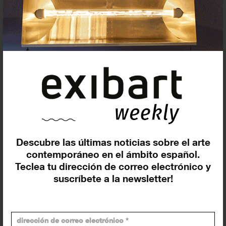
Abierta la inscripción del Premio
Europeo del Espacio Público
Urbano 2026
17 DICIEMBRE 2025
PREMIOS Y CONCURSOS
Descubre las últimas noticias sobre el arte
contemporáneo en el ámbito español.
Teclea tu dirección de correo electrónico y
Suscríbete a la newsletter
suscríbete a la newsletter!
Insertar residencias