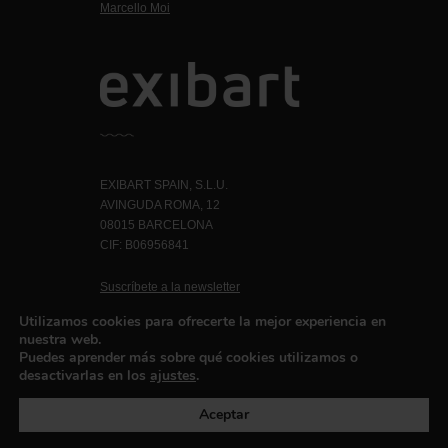
Marcello Moi
EXIBART SPAIN, S.L.U.
AVINGUDA ROMA, 12
08015 BARCELONA
CIF: B06956841
Suscríbete a la newsletter
Contacto
Utilizamos cookies para ofrecerte la mejor experiencia en
nuestra web.
Puedes aprender más sobre qué cookies utilizamos o
desactivarlas en los
ajustes
.
Política de privacidad
©exibart 2026 - web design and
development by
Infmedia
Aceptar