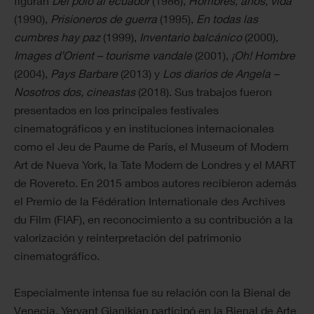
figuran
Del polo al ecuador
(1986),
Hombres, años, vida
(1990),
Prisioneros de guerra
(1995),
En todas las
cumbres hay paz
(1999),
Inventario balcánico
(2000),
Images d’Orient – tourisme vandale
(2001),
¡Oh! Hombre
(2004),
Pays Barbare
(2013) y
Los diarios de Angela –
Nosotros dos, cineastas
(2018). Sus trabajos fueron
presentados en los principales festivales
cinematográficos y en instituciones internacionales
como el Jeu de Paume de París, el Museum of Modern
Art de Nueva York, la Tate Modern de Londres y el MART
de Rovereto. En 2015 ambos autores recibieron además
el Premio de la Fédération Internationale des Archives
du Film (FIAF), en reconocimiento a su contribución a la
valorización y reinterpretación del patrimonio
cinematográfico.
Especialmente intensa fue su relación con la Bienal de
Venecia. Yervant Gianikian participó en la Bienal de Arte