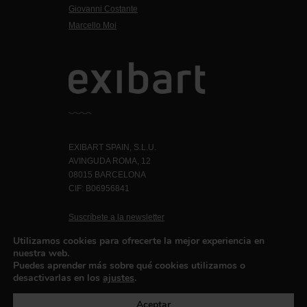
Giovanni Costante
Marcello Moi
EXIBART SPAIN, S.L.U.
AVINGUDA ROMA, 12
08015 BARCELONA
CIF: B06956841
Suscríbete a la newsletter
Contacto
Utilizamos cookies para ofrecerte la mejor experiencia en
nuestra web.
Puedes aprender más sobre qué cookies utilizamos o
desactivarlas en los
ajustes
.
Política de privacidad
©exibart 2026 - web design and
development by
Infmedia
Aceptar