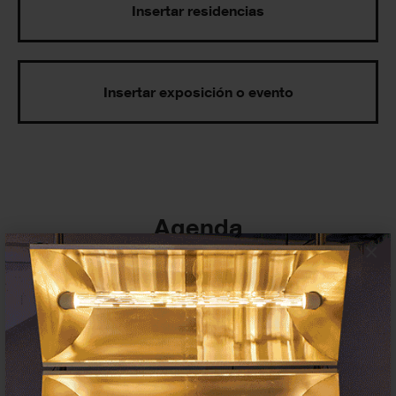
Insertar residencias
Insertar exposición o evento
Agenda
×
Exposiciones, inauguraciones,
actividades.
¡Te ayudamos a encontrar el
evento que buscas !