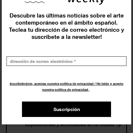
Exposiciones y eventos
Descubre las últimas noticias sobre el arte
Eventos de hoy
contemporáneo en el ámbito español.
Teclea tu dirección de correo electrónico y
suscríbete a la newsletter!
En curso y futuros
Pasados, en curso y futuros
Incluir eventos web
Inscribiéndote, aceptas nuestra política de privacidad / He leído y acepto
vuestra política de privacidad
.
Suscripción
Buscar
Exposiciones y actividades en tu ciudad