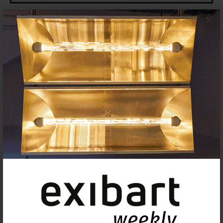
×
Insertar exposición o evento
Agenda
Exposiciones, inauguraciones,
actividades.
¡Te ayudamos a encontrar el
evento que buscas !