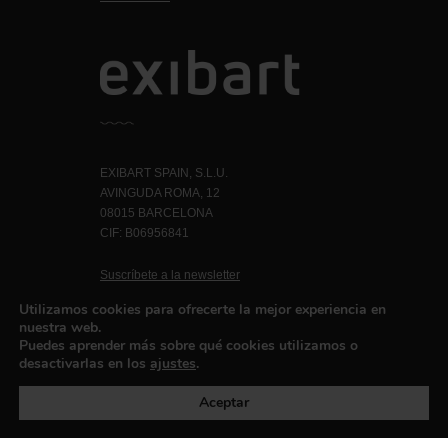
EXIBART SPAIN, S.L.U.
AVINGUDA ROMA, 12
08015 BARCELONA
CIF: B06956841
Suscríbete a la newsletter
Contacto
Utilizamos cookies para ofrecerte la mejor experiencia en
nuestra web.
Puedes aprender más sobre qué cookies utilizamos o
desactivarlas en los
ajustes
.
Política de privacidad
©exibart 2026 - web design and
development by
Infmedia
Aceptar