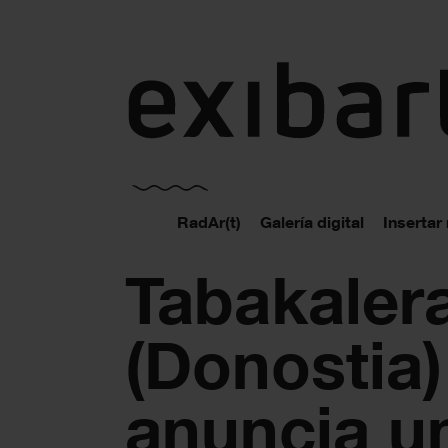
exibart.es
RadAr(t)
Galería digital
Insertar
Tabakaler
(Donostia)
anuncia u