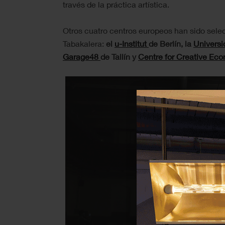
través de la práctica artística.
Otros cuatro centros europeos han sido sel
Tabakalera:
el
u-Institut
de Berlín, la
Universi
Garage48
de Tallín y
Centre for Creative Ec