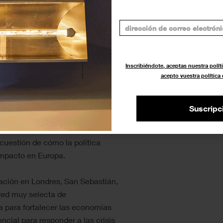
‘Supraspectives,’ 2020. Cortesía de
Inscribiéndote, aceptas nuestra políti
acepto vuestra política
ra el apoyo a las
as
Suscripc
CIRCE) es un grupo de reflexión
 cuestión de cómo la política
impacto en Europa.
gación en Londres, San Sebastián,
 red muy selecta de
 para fortalecer las economías
ncial para responder a las crisis