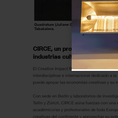
Quadrature (Juliane Götz y Sebastian Neitsch), 
Tabakalera.
CIRCE, un proyecto europeo pa
industrias culturales y creativ
El Creative Impact Research Centre Europe (
interdisciplinar e internacional dedicado a la
puede apoyar las economías creativas y su 
Con sede en Berlín y laboratorios de investi
Tallin y Zúrich, CIRCE aúna fuerzas con una
académico/as y profesionales de toda Europa
creativas del continente y aprovechar su pote