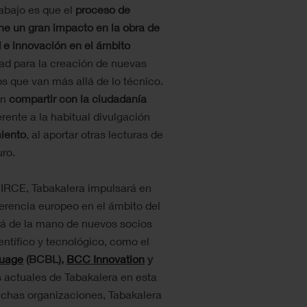
abajo es que el
proceso de
ene un gran impacto en la obra de
d e innovación en el ámbito
ad para la creación de nuevas
s que van más allá de lo técnico.
en
compartir con la ciudadanía
rente a la habitual divulgación
iento
, al aportar otras lecturas de
uro.
 CIRCE, Tabakalera impulsará en
erencia europeo en el ámbito del
ará de la mano de nuevos socios
entífico y tecnológico, como el
guage
(BCBL),
BCC Innovation
y
 actuales de Tabakalera en esta
ichas organizaciones, Tabakalera