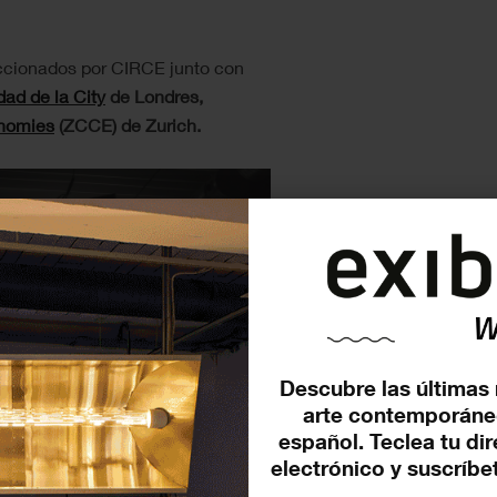
eccionados por CIRCE junto con
dad de la City
de Londres,
onomies
(ZCCE) de Zurich.
Descubre las últimas 
arte contemporáne
español. Teclea tu di
electrónico y suscríbet