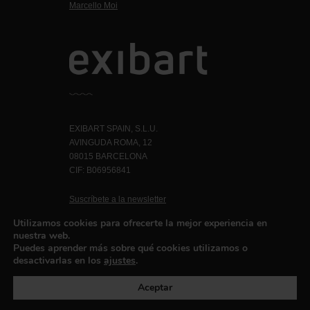
Marcello Moi
EXIBART SPAIN, S.L.U.
AVINGUDA ROMA, 12
08015 BARCELONA
CIF: B06956841
Suscríbete a la newsletter
Contacto
Utilizamos cookies para ofrecerte la mejor experiencia en
nuestra web.
Puedes aprender más sobre qué cookies utilizamos o
desactivarlas en los
ajustes
.
Política de privacidad
©exibart 2026 - web design and
development by
Infmedia
Aceptar