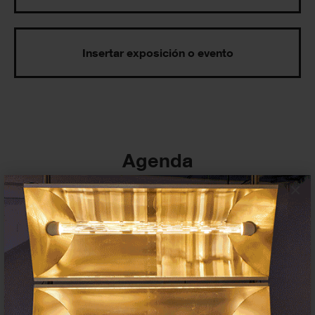
Insertar exposición o evento
Agenda
×
Exposiciones, inauguraciones,
actividades.
¡Te ayudamos a encontrar el
evento que buscas !