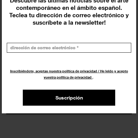
Descubre las últimas noticias sobre el arte
contemporáneo en el ámbito español.
En curso y futuros
Teclea tu dirección de correo electrónico y
Pasados, en curso y futuros
suscríbete a la newsletter!
Incluir eventos web
Inscribiéndote, aceptas nuestra política de privacidad / He leído y acepto
vuestra política de privacidad
.
Buscar
Exposiciones y actividades en tu ciudad
Suscripción