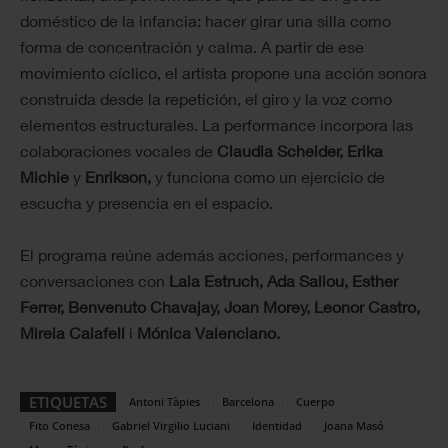
doméstico de la infancia: hacer girar una silla como
forma de concentración y calma. A partir de ese
movimiento cíclico, el artista propone una acción sonora
construida desde la repetición, el giro y la voz como
elementos estructurales. La performance incorpora las
colaboraciones vocales de
Claudia Scheider,
Erika
Michie
y
Enrikson,
y funciona como un ejercicio de
escucha y presencia en el espacio.
El programa reúne además acciones, performances y
conversaciones con
Laia Estruch, Ada Saliou, Esther
Ferrer, Benvenuto Chavajay, Joan Morey, Leonor Castro,
Mireia Calafell
i
Mónica Valenciano.
ETIQUETAS
Antoni Tàpies
Barcelona
Cuerpo
Fito Conesa
Gabriel Virgilio Luciani
Identidad
Joana Masó