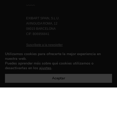
EXIBART SPAIN, S.L.U.
AVINGUDA ROMA, 12
08015 BARCELONA
CIF: B06956841
Suscríbete a la newsletter
Contacto
Utilizamos cookies para ofrecerte la mejor experiencia en
nuestra web.
Puedes aprender más sobre qué cookies utilizamos o
desactivarlas en los
ajustes
.
Política de privacidad
©exibart 2026 - web design and
development by
Infmedia
Aceptar