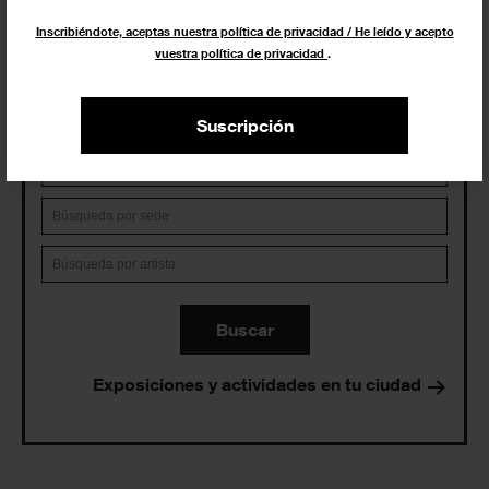
Eventos de hoy
Inscribiéndote, aceptas nuestra política de privacidad / He leído y acepto
vuestra política de privacidad
.
En curso y futuros
Pasados, en curso y futuros
Suscripción
Incluir eventos web
Buscar
Exposiciones y actividades en tu ciudad