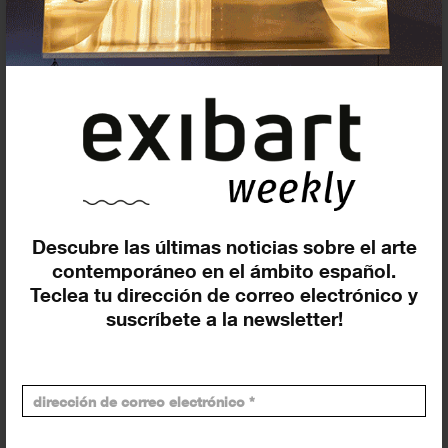
Agenda
Exposiciones, inauguraciones,
Descubre las últimas noticias sobre el arte
actividades.
contemporáneo en el ámbito español.
¡Te ayudamos a encontrar el
Teclea tu dirección de correo electrónico y
suscríbete a la newsletter!
evento que buscas !
Exposiciones y eventos