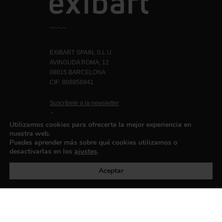
EXIBART SPAIN, S.L.U.
AVINGUDA ROMA, 12
08015 BARCELONA
CIF: B06956841
Suscríbete a la newsletter
Contacto
Utilizamos cookies para ofrecerte la mejor experiencia en
nuestra web.
Puedes aprender más sobre qué cookies utilizamos o
desactivarlas en los
ajustes
.
Política de privacidad
©exibart 2026 - web design and
development by
Infmedia
Aceptar