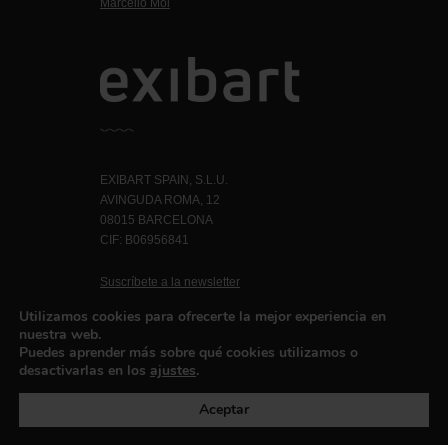
Marcello Moi
EXIBART SPAIN, S.L.U.
AVINGUDA ROMA, 12
08015 BARCELONA
CIF: B06956841
Suscríbete a la newsletter
Contacto
Utilizamos cookies para ofrecerte la mejor experiencia en
nuestra web.
Puedes aprender más sobre qué cookies utilizamos o
desactivarlas en los
ajustes
.
Política de privacidad
©exibart 2026 - web design and
development by
Infmedia
Aceptar