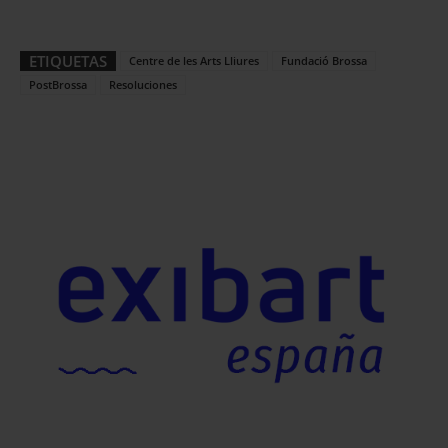
ETIQUETAS
Centre de les Arts Lliures
Fundació Brossa
PostBrossa
Resoluciones