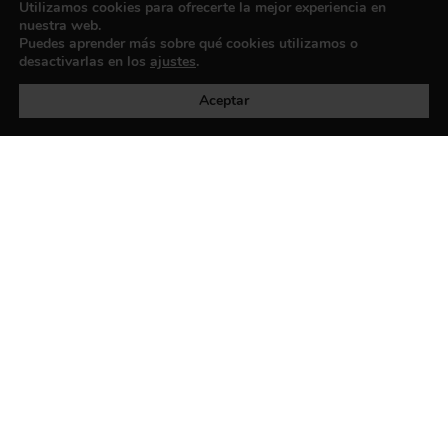
Utilizamos cookies para ofrecerte la mejor experiencia en
nuestra web.
Puedes aprender más sobre qué cookies utilizamos o
desactivarlas en los
ajustes
.
Política de privacidad
©exibart 2026 - web design and
development by
Infmedia
Aceptar