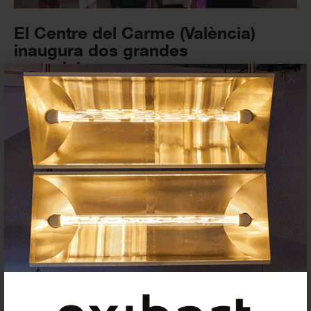
El Centre del Carme (València)
inaugura dos grandes
exposiciones
×
EXPOSICIONES
21 JULIO 2023
exibart.es destaca: Las Cigarreras