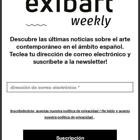
(Alacant) promueve una residencia
dirigida a artistas
CONVOCATORIAS
10 JULIO 2023
Descubre las últimas noticias sobre el arte
contemporáneo en el ámbito español.
Teclea tu dirección de correo electrónico y
suscríbete a la newsletter!
Internet Moon Gallery (València)
Inscribiéndote, aceptas nuestra política de privacidad / He leído y acepto
vuestra política de privacidad
.
presenta ‘Bona ploguda’; una
producción del artista...
Suscripción
EXPOSICIONES
27 JUNIO 2023