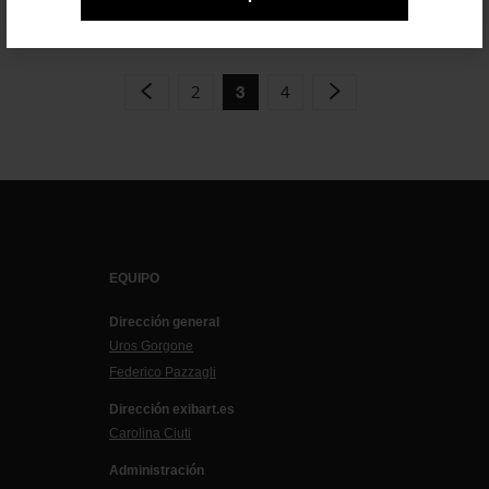
2
4
3
EQUIPO
Dirección general
Uros Gorgone
Federico Pazzagli
Dirección exibart.es
Carolina Ciuti
Administración