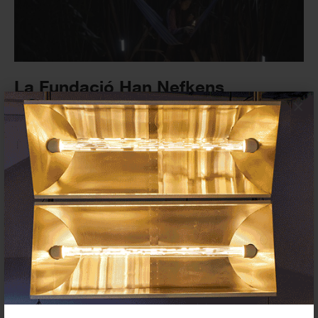
La Fundació Han Nefkens
(Barcelona) anuncia la nueva
×
edición del South...
PREMIOS Y CONCURSOS
13 NOVIEMBRE 2023