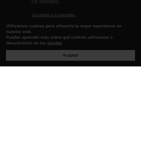
CIF: B06956841
Suscríbete a la newsletter
Contacto
Utilizamos cookies para ofrecerte la mejor experiencia en
nuestra web.
Puedes aprender más sobre qué cookies utilizamos o
desactivarlas en los
ajustes
.
Política de privacidad
©exibart 2026 - web design and
development by
Infmedia
Aceptar