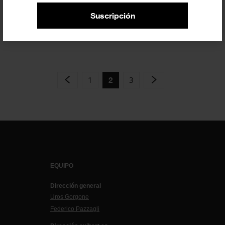
(Barcelona) anuncia la ganadora de
Suscripción
la Moving...
PREMIOS Y CONCURSOS
23 SEPTIEMBRE 2023
1
3
2
EQUIPO
Dirección general
Uros Gorgone
Federico Pazzagli