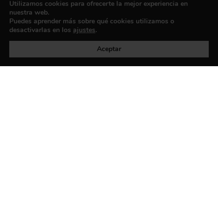
Utilizamos cookies para ofrecerte la mejor experiencia en
nuestra web.
Puedes aprender más sobre qué cookies utilizamos o
desactivarlas en los
ajustes
.
Política de privacidad
©exibart 2026 - web design and
development by
Infmedia
Aceptar