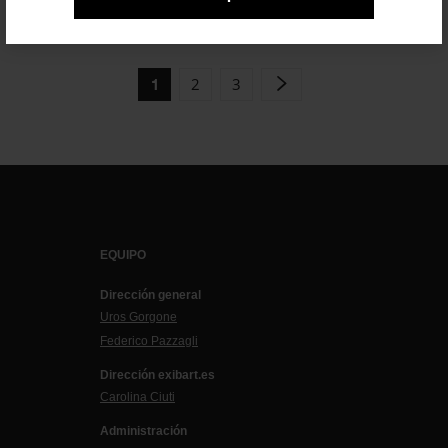
2
3
1
EQUIPO
Dirección general
Uros Gorgone
Federico Pazzagli
Dirección exibart.es
Carolina Ciuti
Administración