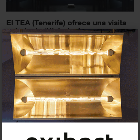
El TEA (Tenerife) ofrece una visita
guiada de ‘Histeria. La
×
trasgresión...
VISITAS GUIADAS
9 AGOSTO 2023