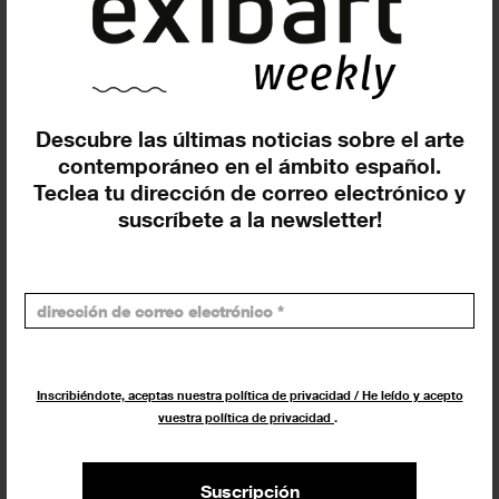
Últimos días para ver ‘Este puede
ser el lugar’ en TEA...
EXPOSICIONES
24 MAYO 2023
Descubre las últimas noticias sobre el arte
contemporáneo en el ámbito español.
Teclea tu dirección de correo electrónico y
suscríbete a la newsletter!
TEA Tenerife anuncia un programa
Inscribiéndote, aceptas nuestra política de privacidad / He leído y acepto
vuestra política de privacidad
.
especial para el Día Internacional
de...
Suscripción
FESTIVALES
19 MAYO 2023