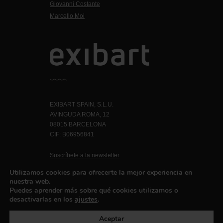
Giovanni Costante
Marcello Moi
EXIBART SPAIN, S.L.U.
AVINGUDA ROMA, 12
08015 BARCELONA
CIF: B06956841
Suscríbete a la newsletter
Contacto
Utilizamos cookies para ofrecerte la mejor experiencia en
nuestra web.
Puedes aprender más sobre qué cookies utilizamos o
desactivarlas en los
ajustes
.
Política de privacidad
©exibart 2026 - web design and
development by
Infmedia
Aceptar