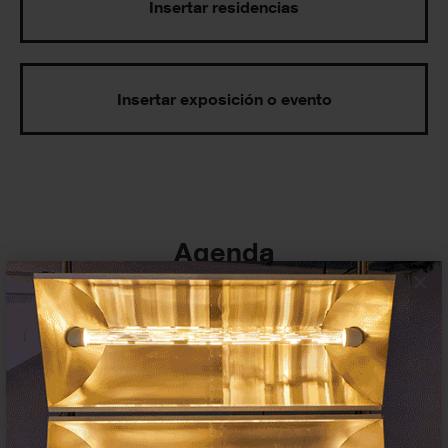
Insertar residencias
Insertar exposición o evento
Agenda
×
Exposiciones, inauguraciones,
actividades.
¡Te ayudamos a encontrar el
evento que buscas !