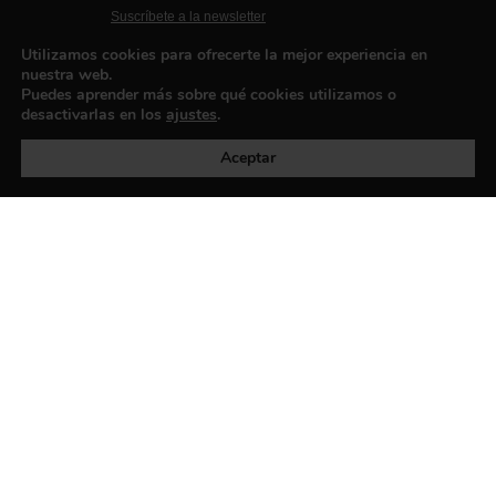
Suscríbete a la newsletter
Contacto
Utilizamos cookies para ofrecerte la mejor experiencia en
nuestra web.
Puedes aprender más sobre qué cookies utilizamos o
desactivarlas en los
ajustes
.
Política de privacidad
©exibart 2026 - web design and
development by
Infmedia
Aceptar