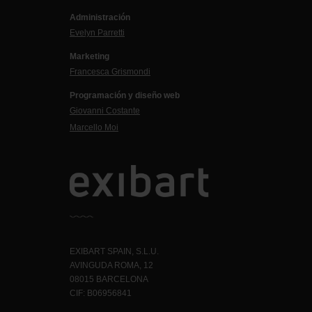
Administración
Evelyn Parretti
Marketing
Francesca Grismondi
Programación y diseño web
Giovanni Costante
Marcello Moi
EXIBART SPAIN, S.L.U.
AVINGUDA ROMA, 12
08015 BARCELONA
CIF: B06956841