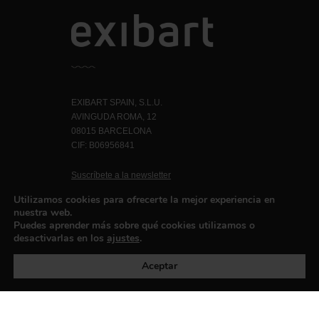
EXIBART SPAIN, S.L.U.
AVINGUDA ROMA, 12
08015 BARCELONA
CIF: B06956841
Suscríbete a la newsletter
Contacto
Utilizamos cookies para ofrecerte la mejor experiencia en
nuestra web.
Puedes aprender más sobre qué cookies utilizamos o
desactivarlas en los
ajustes
.
Política de privacidad
©exibart 2026 - web design and
development by
Infmedia
Aceptar