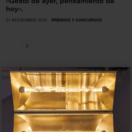
«Gesto de ayer, pensamiento de
hoy».
21 NOVIEMBRE 2025
PREMIOS Y CONCURSOS
×
Suscríbete a la newsletter
Insertar residencias