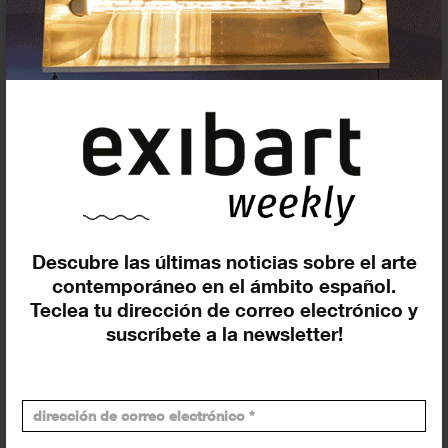
Insertar exposición o evento
Agenda
Descubre las últimas noticias sobre el arte
Exposiciones, inauguraciones,
contemporáneo en el ámbito español.
actividades.
Teclea tu dirección de correo electrónico y
¡Te ayudamos a encontrar el
suscríbete a la newsletter!
evento que buscas !
Exposiciones y eventos