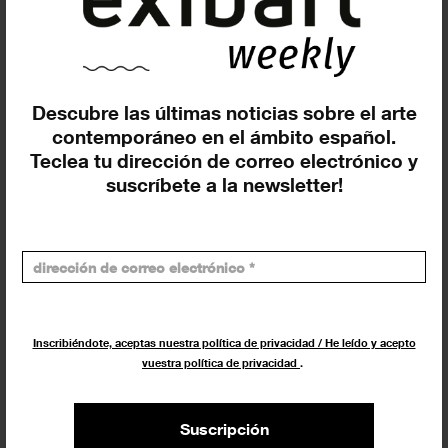
Buscar
Exposiciones y actividades en tu ciudad
Descubre las últimas noticias sobre el arte
contemporáneo en el ámbito español.
Teclea tu dirección de correo electrónico y
suscríbete a la newsletter!
Los más leídos
Inscribiéndote, aceptas nuestra política de privacidad / He leído y acepto
Últimos artículos
vuestra política de privacidad
.
Suscripción
Entrevistas