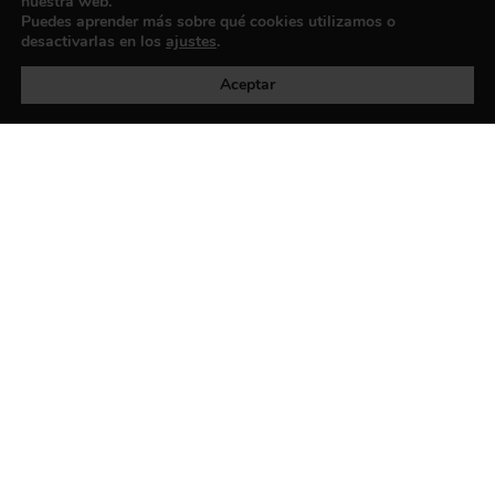
nuestra web.
Puedes aprender más sobre qué cookies utilizamos o
desactivarlas en los
ajustes
.
Política de privacidad
©exibart 2026 - web design and
development by
Infmedia
Aceptar