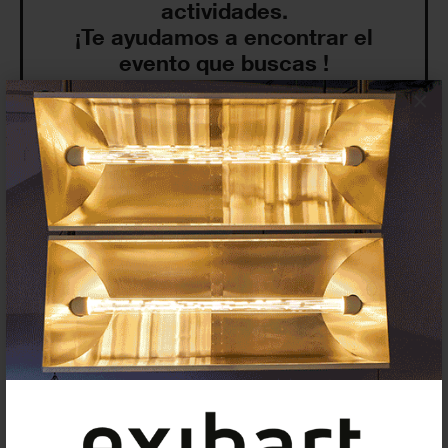
actividades.
¡Te ayudamos a encontrar el
evento que buscas !
×
Exposiciones y eventos
Eventos de hoy
En curso y futuros
Pasados, en curso y futuros
Incluir eventos web