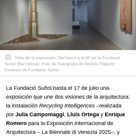
Vista de la exposición 'Del barro a la IA' en la Fundació
Suñol (Barcelona). Foto de Fotografía de Andrés Flajszer.
Cortesía de Fundació Suñol.
La Fundació Suñol hasta el 17 de julio una
exposición que une dos visiones de la arquitectura:
la instalación
Recycling Intelligences
–realizada
por
Julia Campomaggi
,
Lluís Ortega
y
Enrique
Romero
para la Exposición Internacional de
Arquitectura – La Biennale di Venezia 2025–, y