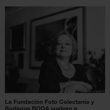
La Fundación Foto Colectania y
Bodegas RODA vuelven a