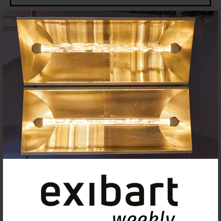
×
Insertar exposición o evento
Agenda
Exposiciones, inauguraciones,
actividades.
¡Te ayudamos a encontrar el
evento que buscas !