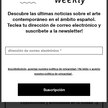
Exposiciones y eventos
Descubre las últimas noticias sobre el arte
contemporáneo en el ámbito español.
Eventos de hoy
Teclea tu dirección de correo electrónico y
suscríbete a la newsletter!
En curso y futuros
Pasados, en curso y futuros
Incluir eventos web
Inscribiéndote, aceptas nuestra política de privacidad / He leído y acepto
vuestra política de privacidad
.
Suscripción
Buscar
Exposiciones y actividades en tu ciudad