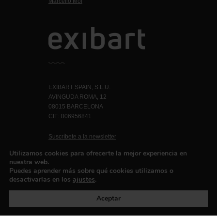
Marcello Moi
EXIBART SPAIN, S.L.U.
AVINGUDA ROMA, 12
08015 BARCELONA
CIF: B06956841
Suscríbete a la newsletter
Contacto
Utilizamos cookies para ofrecerte la mejor experiencia en
nuestra web.
Puedes aprender más sobre qué cookies utilizamos o
desactivarlas en los
ajustes
.
Política de privacidad
©exibart 2026 - web design and
development by
Infmedia
Aceptar