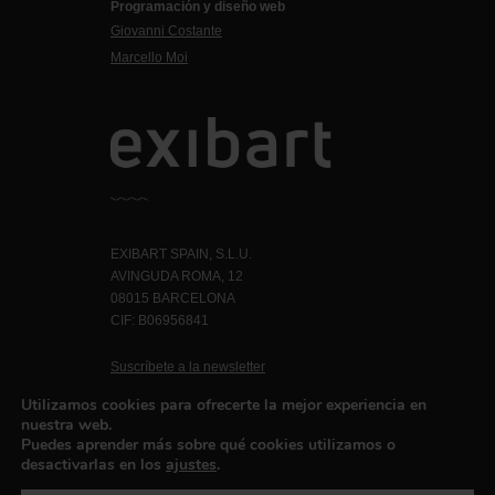
Programación y diseño web
Giovanni Costante
Marcello Moi
EXIBART SPAIN, S.L.U.
AVINGUDA ROMA, 12
08015 BARCELONA
CIF: B06956841
Suscríbete a la newsletter
Contacto
Utilizamos cookies para ofrecerte la mejor experiencia en
nuestra web.
Puedes aprender más sobre qué cookies utilizamos o
desactivarlas en los
ajustes
.
Política de privacidad
©exibart 2026 - web design and