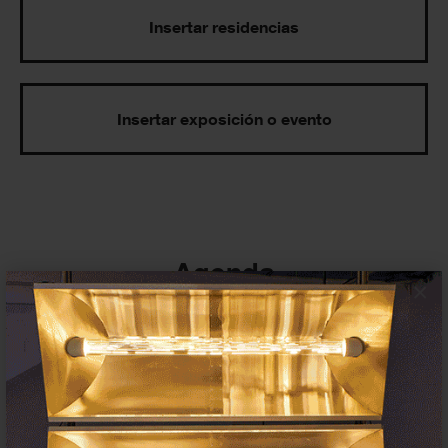
Insertar residencias
Insertar exposición o evento
Agenda
×
Exposiciones, inauguraciones,
actividades.
¡Te ayudamos a encontrar el
evento que buscas !