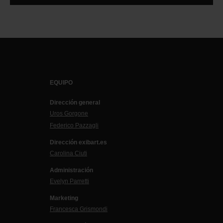
EQUIPO
Dirección general
Uros Gorgone
Federico Pazzagli
Dirección exibart.es
Carolina Ciuti
Administración
Evelyn Parretti
Marketing
Francesca Grismondi