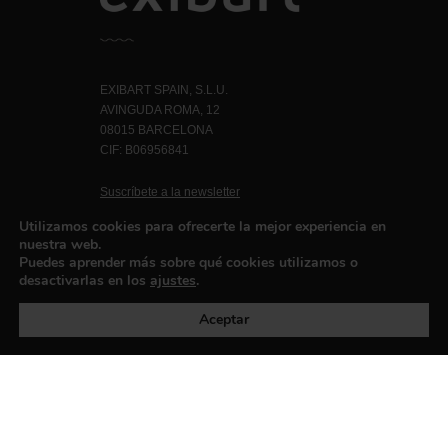
EXIBART SPAIN, S.L.U.
AVINGUDA ROMA, 12
08015 BARCELONA
CIF: B06956841
Suscríbete a la newsletter
Contacto
Utilizamos cookies para ofrecerte la mejor experiencia en
nuestra web.
Puedes aprender más sobre qué cookies utilizamos o
desactivarlas en los
ajustes
.
Política de privacidad
©exibart 2026 - web design and
development by
Infmedia
Aceptar