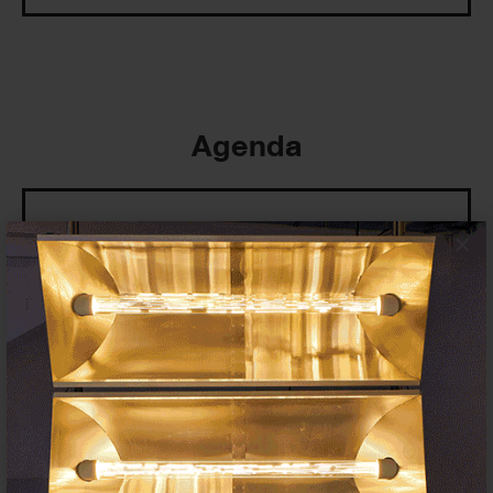
Agenda
×
Exposiciones, inauguraciones,
actividades.
¡Te ayudamos a encontrar el
evento que buscas !
Exposiciones y eventos
Eventos de hoy