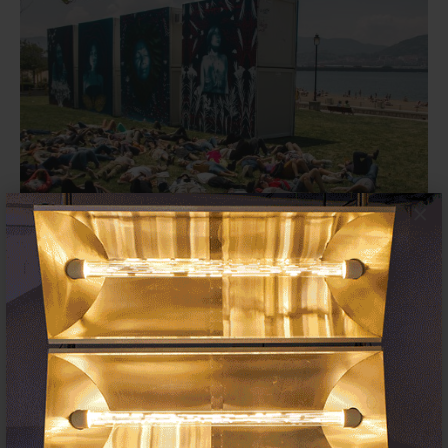
×
GETXOPHOTO 2026 (Getxo)
celebra su 20º aniversario con un
‘RESET’ creativo.
13 MAYO 2026
FESTIVALES