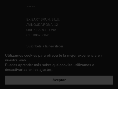
EXIBART SPAIN, S.L.U.
AVINGUDA ROMA, 12
08015 BARCELONA
CIF: B06956841
Suscríbete a la newsletter
Contacto
Utilizamos cookies para ofrecerte la mejor experiencia en
nuestra web.
Puedes aprender más sobre qué cookies utilizamos o
desactivarlas en los
ajustes
.
Política de privacidad
©exibart 2026 - web design and
development by
Infmedia
Aceptar