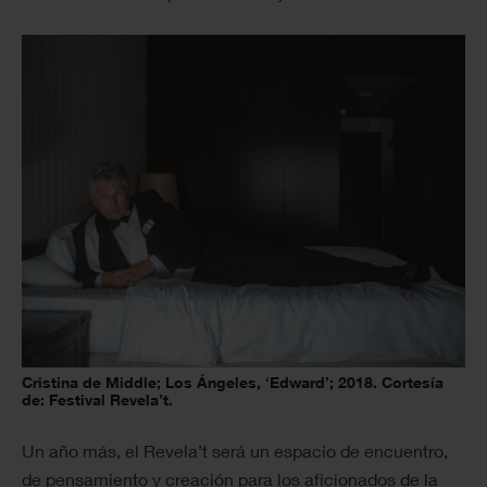
Cristina de Middle; Los Ángeles, ‘Edward’; 2018. Cortesía
de: Festival Revela’t.
Un año más, el Revela’t será un espacio de encuentro,
de pensamiento y creación para los aficionados de la