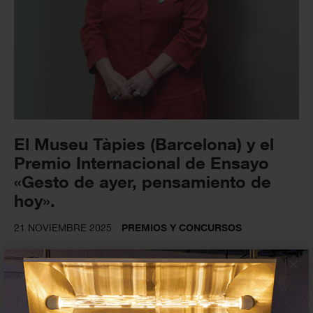
El Museu Tàpies (Barcelona) y el
Premio Internacional de Ensayo
«Gesto de ayer, pensamiento de
hoy».
21 NOVIEMBRE 2025
PREMIOS Y CONCURSOS
×