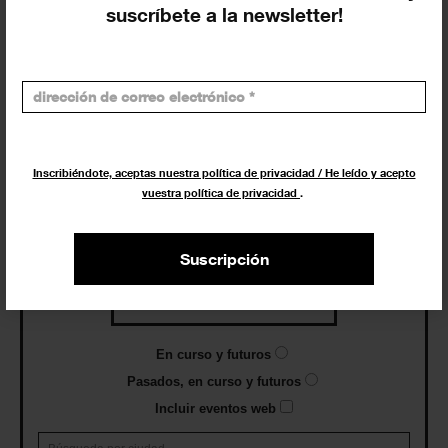
suscríbete a la newsletter!
Exposiciones, inauguraciones,
actividades.
¡Te ayudamos a encontrar el
evento que buscas !
Inscribiéndote, aceptas nuestra política de privacidad / He leído y acepto
vuestra política de privacidad
.
Exposiciones y eventos
Suscripción
Eventos de hoy
En curso y futuros
Pasados, en curso y futuros
Incluir eventos web