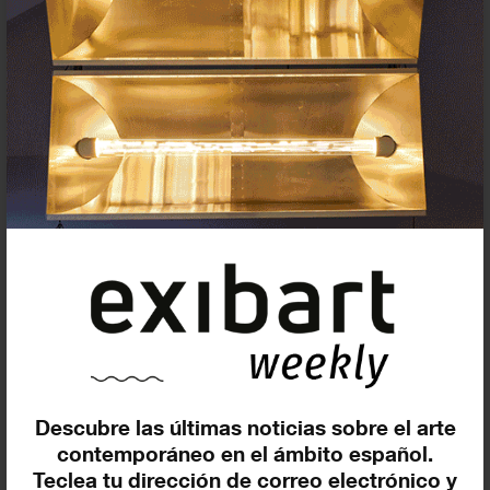
Suscríbete a la newsletter
Insertar residencias
Insertar exposición o evento
Descubre las últimas noticias sobre el arte
contemporáneo en el ámbito español.
Teclea tu dirección de correo electrónico y
Agenda