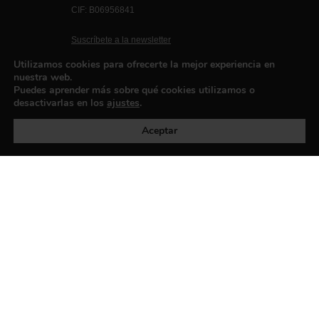
CIF: B06956841
Suscríbete a la newsletter
Contacto
Utilizamos cookies para ofrecerte la mejor experiencia en
nuestra web.
Puedes aprender más sobre qué cookies utilizamos o
desactivarlas en los
ajustes
.
Política de privacidad
©exibart 2026 - web design and
development by
Infmedia
Aceptar