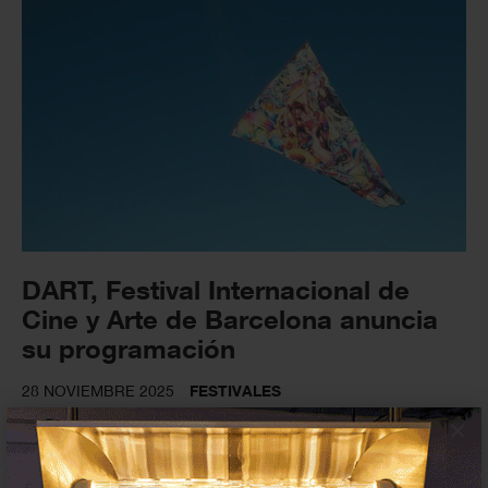
DART, Festival Internacional de
Cine y Arte de Barcelona anuncia
su programación
28 NOVIEMBRE 2025
FESTIVALES
×