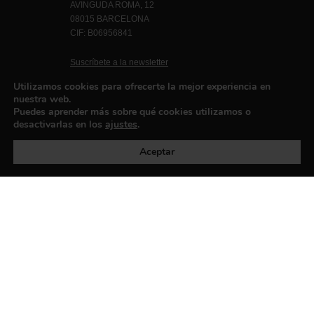
AVINGUDA ROMA, 12
08015 BARCELONA
CIF: B06956841
Suscríbete a la newsletter
Contacto
Utilizamos cookies para ofrecerte la mejor experiencia en
nuestra web.
Puedes aprender más sobre qué cookies utilizamos o
desactivarlas en los
ajustes
.
Política de privacidad
©exibart 2026 - web design and
development by
Infmedia
Aceptar