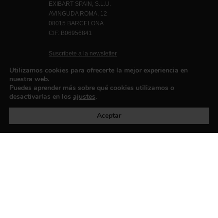
EXIBART SPAIN, S.L.U.
AVINGUDA ROMA, 12
08015 BARCELONA
CIF: B06956841
Suscríbete a la newsletter
Contacto
Utilizamos cookies para ofrecerte la mejor experiencia en
nuestra web.
Puedes aprender más sobre qué cookies utilizamos o
desactivarlas en los
ajustes
.
Política de privacidad
©exibart 2026 - web design and
development by
Infmedia
Aceptar