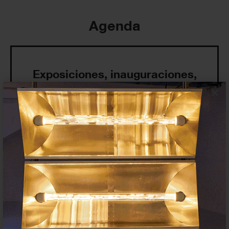
Agenda
Exposiciones, inauguraciones,
actividades.
×
¡Te ayudamos a encontrar el
evento que buscas !
Exposiciones y eventos
Eventos de hoy
En curso y futuros
Pasados, en curso y futuros