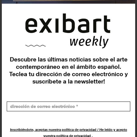
Incluir eventos web
Descubre las últimas noticias sobre el arte
Buscar
contemporáneo en el ámbito español.
Teclea tu dirección de correo electrónico y
Exposiciones y actividades en tu ciudad
suscríbete a la newsletter!
Inscribiéndote, aceptas nuestra política de privacidad / He leído y acepto
vuestra política de privacidad
.
Los más leídos