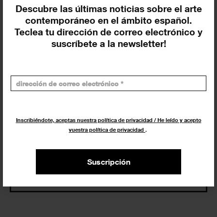
Descubre las últimas noticias sobre el arte
contemporáneo en el ámbito español.
En curso y futuros
Teclea tu dirección de correo electrónico y
Pasados, en curso y futuros
suscríbete a la newsletter!
Incluir eventos web
Inscribiéndote, aceptas nuestra política de privacidad / He leído y acepto
vuestra política de privacidad
.
Buscar
Suscripción
Exposiciones y actividades en tu ciudad