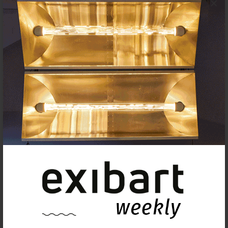
×
Agenda
Exposiciones, inauguraciones,
actividades.
¡Te ayudamos a encontrar el
evento que buscas !
Exposiciones y eventos
Eventos de hoy