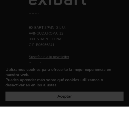
EXIBART SPAIN, S.L.U.
AVINGUDA ROMA, 12
08015 BARCELONA
CIF: B06956841
Suscríbete a la newsletter
Contacto
Utilizamos cookies para ofrecerte la mejor experiencia en
nuestra web.
Puedes aprender más sobre qué cookies utilizamos o
desactivarlas en los
ajustes
.
Política de privacidad
©exibart 2026 - web design and
development by
Infmedia
Aceptar