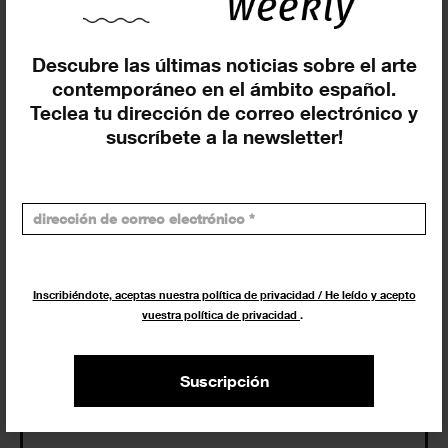
Descubre las últimas noticias sobre el arte
contemporáneo en el ámbito español.
Insertar exposición o evento
Teclea tu dirección de correo electrónico y
suscríbete a la newsletter!
Agenda
Inscribiéndote, aceptas nuestra política de privacidad / He leído y acepto
vuestra política de privacidad
.
Exposiciones, inauguraciones,
actividades.
Suscripción
¡Te ayudamos a encontrar el
evento que buscas !