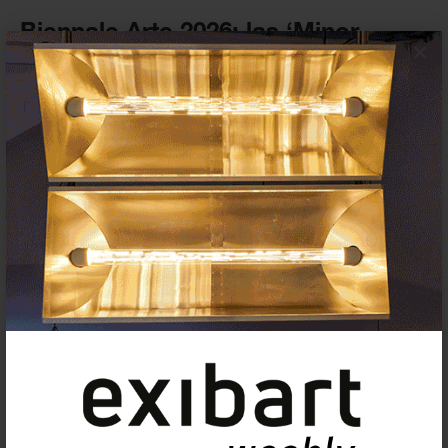
Biennale Arte 2026: las ‘Minor
×
Keys’ se convierten en historias de
resistencia contadas en voz alta
7 MAYO 2026
FESTIVALES
Suscríbete a la newsletter
Insertar residencias