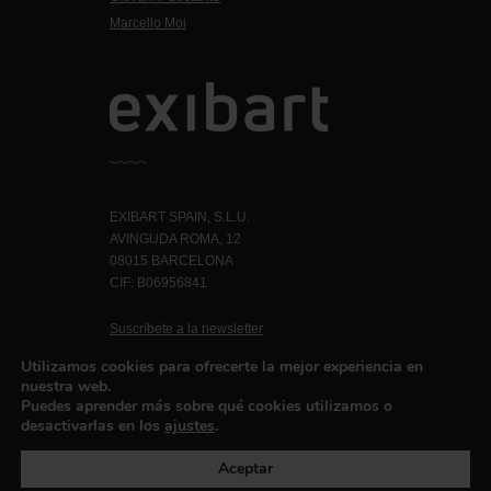
Marcello Moi
EXIBART SPAIN, S.L.U.
AVINGUDA ROMA, 12
08015 BARCELONA
CIF: B06956841
Suscríbete a la newsletter
Contacto
Utilizamos cookies para ofrecerte la mejor experiencia en
nuestra web.
Puedes aprender más sobre qué cookies utilizamos o
desactivarlas en los
ajustes
.
Política de privacidad
©exibart 2026 - web design and
development by
Infmedia
Aceptar