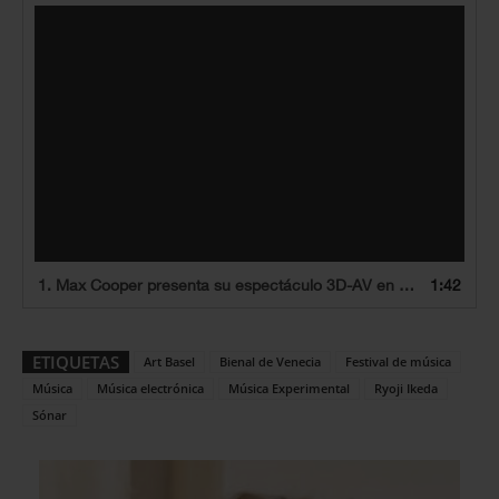
Reproductor
de
vídeo
1. Max Cooper presenta su espectáculo 3D-AV en Sónar Barcelona 2023.
1:42
ETIQUETAS
Art Basel
Bienal de Venecia
Festival de música
Música
Música electrónica
Música Experimental
Ryoji Ikeda
Sónar