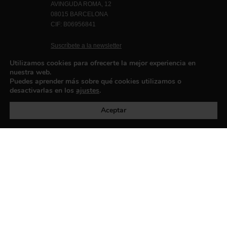
AVINGUDA ROMA, 12
08015 BARCELONA
CIF: B06956841
Suscríbete a la newsletter
Contacto
Utilizamos cookies para ofrecerte la mejor experiencia en
nuestra web.
Puedes aprender más sobre qué cookies utilizamos o
desactivarlas en los
ajustes
.
Política de privacidad
©exibart 2026 - web design and
development by
Infmedia
Aceptar