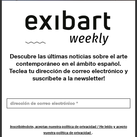
Descubre las últimas noticias sobre el arte
Buscar
contemporáneo en el ámbito español.
Teclea tu dirección de correo electrónico y
Exposiciones y actividades en tu ciudad
suscríbete a la newsletter!
Inscribiéndote, aceptas nuestra política de privacidad / He leído y acepto
Los más leídos
vuestra política de privacidad
.