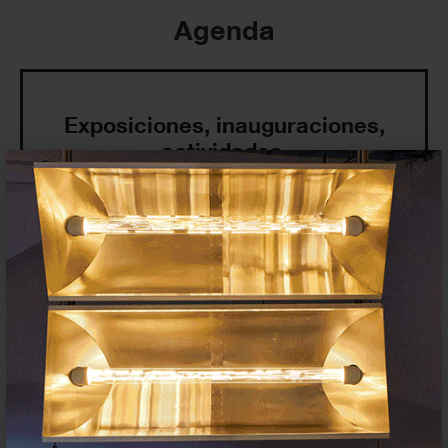
Agenda
Exposiciones, inauguraciones,
actividades.
×
¡Te ayudamos a encontrar el
evento que buscas !
Exposiciones y eventos
Eventos de hoy
En curso y futuros
Pasados, en curso y futuros
Incluir eventos web